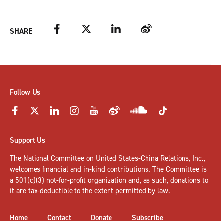
Facebook
Twitter
LinkedIn
Weibo
SHARE
Follow Us
Support Us
The National Committee on United States-China Relations, Inc.,
welcomes
financial and in-kind contributions
. The Committee is
a 501(c)(3) not-for-profit organization and, as such, donations to
it are tax-deductible to the extent permitted by law.
Home
Contact
Donate
Subscribe