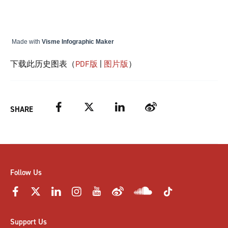
Made with
Visme Infographic Maker
下载此历史图表（
PDF版
|
图片版
）
Facebook
Twitter
LinkedIn
Weibo
SHARE
Follow Us
Support Us