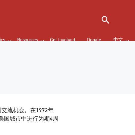
Search
ics
Resources
Get Involved
Donate
中文
交流机会。在1972年
美国城市中进行为期4周