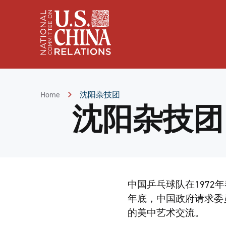
Skip
to
Content
Skip
to
Footer
Home
沈阳杂技团
沈阳杂技团
中国乒乓球队在1972
年底，中国政府请求委
的美中艺术交流。